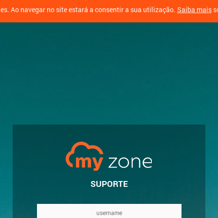
ies. Ao navegar no site estará a consentir a sua utilização.
Saiba mais
so
SUPORTE