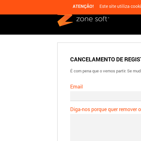
ATENÇÃO!
Este site utiliza cook
ZoneSoft
CANCELAMENTO DE REGIS
É com pena que o vemos partir. Se mud
Email
Diga-nos porque quer remover o