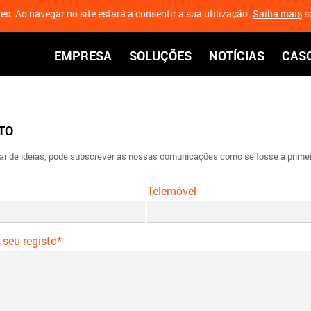
ies. Ao navegar no site estará a consentir a sua utilização.
Saiba mais
so
EMPRESA
SOLUÇÕES
NOTÍCIAS
CASO
TO
ar de ideias, pode subscrever as nossas comunicações como se fosse a primei
Telemóvel
 seu registo*